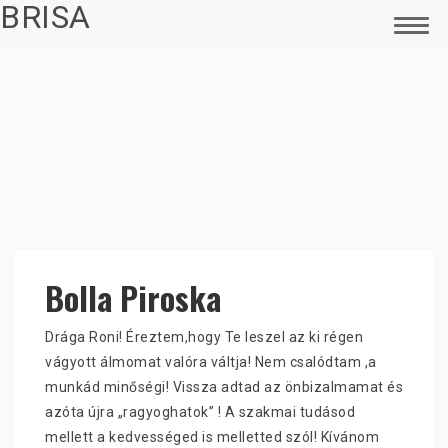
BRISA
FŐOLDAL
MAGAMRÓL
SMINKTETOVÁLÁS
PIERCING
LÉZERES TETOVÁLÁS ELTÁVOLÍTÁS
Bolla Piroska
ELEKTROKOZMETIKA – CARBON PEELING
Drága Roni! Éreztem,hogy Te leszel az ki régen
FÜLLYUKASZTÁS
vágyott álmomat valóra váltja! Nem csalódtam ,a
munkád minőségi! Vissza adtad az önbizalmamat és
ACCESS BARS
azóta újra „ragyoghatok” ! A szakmai tudásod
ÜGYFELEINK VISSZAJELZÉSEI
mellett a kedvességed is melletted szól! Kívánom