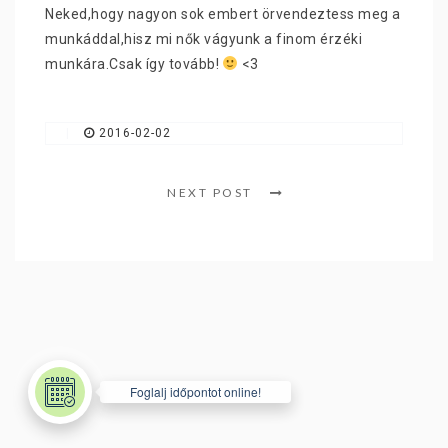
Neked,hogy nagyon sok embert örvendeztess meg a
SZÍNFRISSÍTÉS / KORREKCIÓ
munkáddal,hisz mi nők vágyunk a finom érzéki
munkára.Csak így tovább!
<3
GYIK
SZALON ETIKETT
|
2016-02-02
VENDÉGKÖNYV
NEXT POST
BRISA SZÉPSÉGKÁRTYA
KONTAKT
TANÁCSADÁS
BLOG
Foglalj időpontot online!