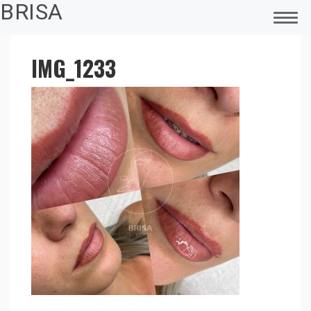
BRISA
IMG_1233
FŐOLDAL
MAGAMRÓL
SMINKTETOVÁLÁS
PIERCING
LÉZERES TETOVÁLÁS ELTÁVOLÍTÁS
ELEKTROKOZMETIKA – CARBON PEELING
FÜLLYUKASZTÁS
ACCESS BARS
ÜGYFELEINK VISSZAJELZÉSEI