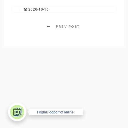
SZÍNFRISSÍTÉS / KORREKCIÓ
|
2020-10-16
GYIK
PREV POST
SZALON ETIKETT
VENDÉGKÖNYV
BRISA SZÉPSÉGKÁRTYA
KONTAKT
TANÁCSADÁS
BLOG
Foglalj időpontot online!