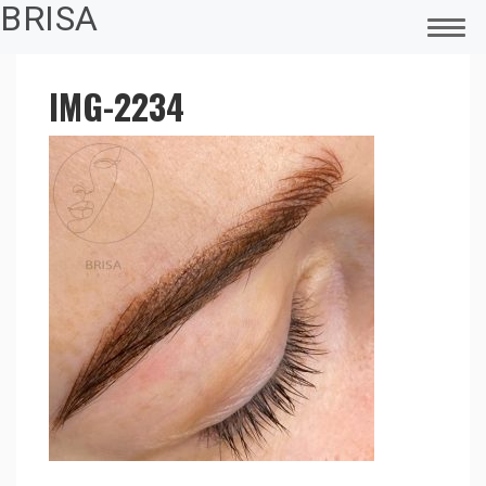
BRISA
IMG-2234
FŐOLDAL
MAGAMRÓL
SMINKTETOVÁLÁS
PIERCING
LÉZERES TETOVÁLÁS ELTÁVOLÍTÁS
ELEKTROKOZMETIKA – CARBON PEELING
FÜLLYUKASZTÁS
ACCESS BARS
ÜGYFELEINK VISSZAJELZÉSEI