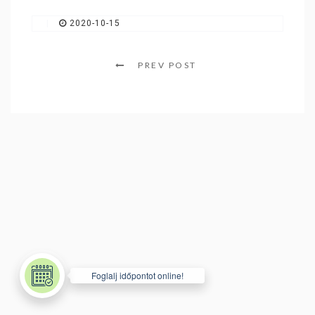
SZÍNFRISSÍTÉS / KORREKCIÓ
|
2020-10-15
GYIK
PREV POST
SZALON ETIKETT
VENDÉGKÖNYV
BRISA SZÉPSÉGKÁRTYA
KONTAKT
TANÁCSADÁS
BLOG
Foglalj időpontot online!