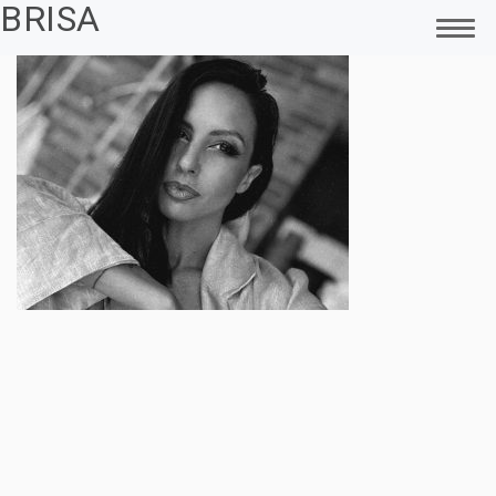
BRISA
FŐOLDAL
MAGAMRÓL
SMINKTETOVÁLÁS
PIERCING
LÉZERES TETOVÁLÁS ELTÁVOLÍTÁS
ELEKTROKOZMETIKA – CARBON PEELING
FÜLLYUKASZTÁS
ACCESS BARS
ÜGYFELEINK VISSZAJELZÉSEI