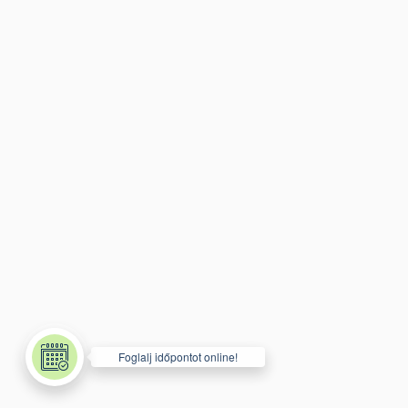
SZÍNFRISSÍTÉS / KORREKCIÓ
GYIK
SZALON ETIKETT
VENDÉGKÖNYV
BRISA SZÉPSÉGKÁRTYA
KONTAKT
TANÁCSADÁS
BLOG
Foglalj időpontot online!